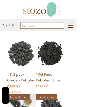
카트
1 KG pack -
1KG Pack -
Garden Pebbles
Pebbles Chips
가격
가격
₹249.00
₹235.00
REVIEWS
₹249.00
/
1kg
₹
New Arrival
Best seller
2
4