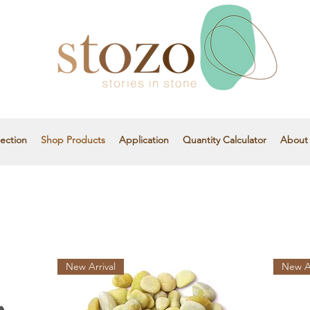
ection
Shop Products
Application
Quantity Calculator
About
New Arrival
New Ar