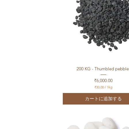
クイックビュー
200 KG - Thumbled pebble
価格
₹6,000.00
₹30.00
/
1kg
₹
3
カートに追加する
0
.
0
0
／
1
k