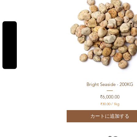
1
k
g
REVIEWS
クイックビュー
Bright Seaside - 200KG
価格
₹6,000.00
₹30.00
/
1kg
₹
3
カートに追加する
0
.
0
0