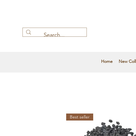
Home
New Coll
Best seller