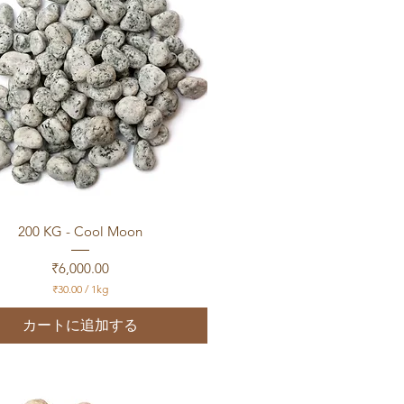
g
クイックビュー
200 KG - Cool Moon
価格
₹6,000.00
₹30.00
/
1kg
₹
3
カートに追加する
0
.
0
0
／