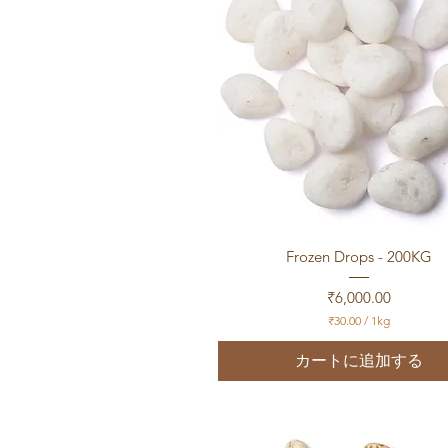
g
クイックビュー
Frozen Drops - 200KG
価格
₹6,000.00
₹30.00
/
1kg
₹
3
カートに追加する
0
.
0
0
／