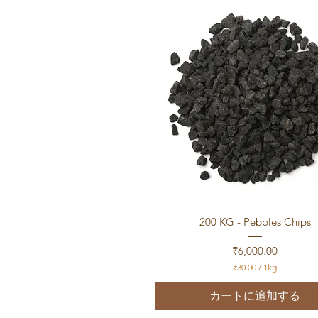
0
／
1
k
g
クイックビュー
200 KG - Pebbles Chips
価格
₹6,000.00
₹30.00
/
1kg
₹
3
カートに追加する
0
.