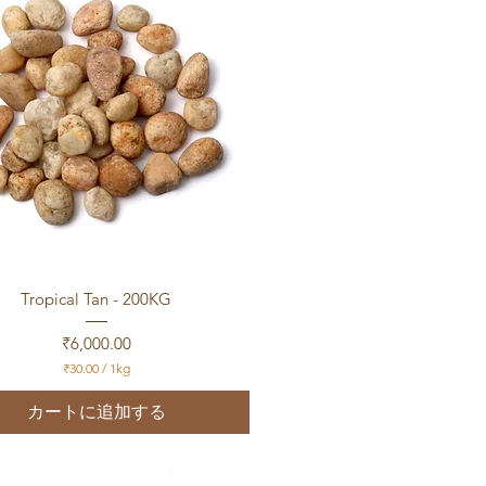
1
k
g
クイックビュー
Tropical Tan - 200KG
価格
₹6,000.00
₹30.00
/
1kg
₹
3
カートに追加する
0
.
0
0