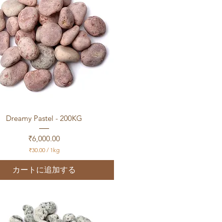
クイックビュー
Dreamy Pastel - 200KG
価格
₹6,000.00
₹30.00
/
1kg
₹
3
カートに追加する
0
.
0
0
／
1
k