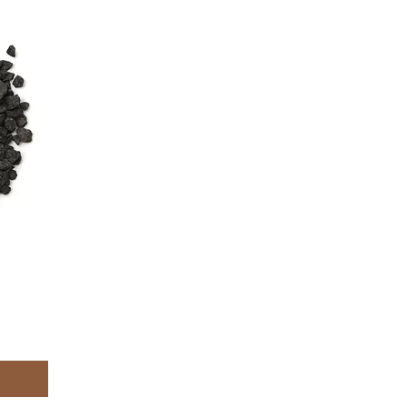
0
／
1
k
g