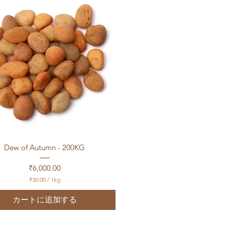
／
1
k
g
クイックビュー
Dew of Autumn - 200KG
価格
₹6,000.00
₹30.00
/
1kg
₹
3
カートに追加する
0
.
0