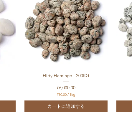
g
クイックビュー
Flirty Flamingo - 200KG
価格
₹6,000.00
₹30.00
/
1kg
₹
3
カートに追加する
0
.
0
0
／