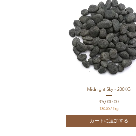
／
1
k
g
クイックビュー
Midnight Sky - 200KG
価格
₹6,000.00
₹30.00
/
1kg
₹
3
カートに追加する
0
.
0