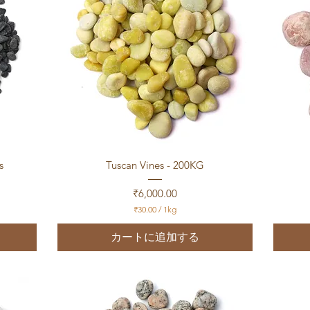
クイックビュー
s
Tuscan Vines - 200KG
価格
₹6,000.00
₹30.00
/
1kg
₹
3
カートに追加する
0
.
0
0
／
1
k