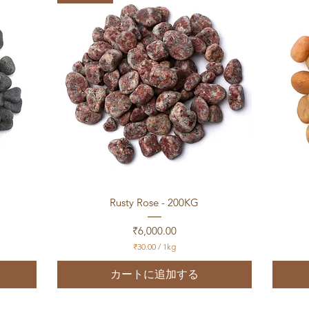
／
1
k
g
クイックビュー
Rusty Rose - 200KG
価格
₹6,000.00
₹30.00
/
1kg
₹
3
カートに追加する
0
.
0