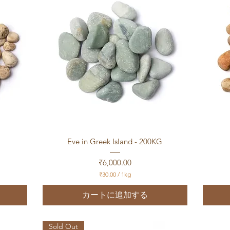
1
k
g
クイックビュー
Eve in Greek Island - 200KG
価格
₹6,000.00
₹30.00
/
1kg
₹
3
カートに追加する
0
.
0
0
Sold Out