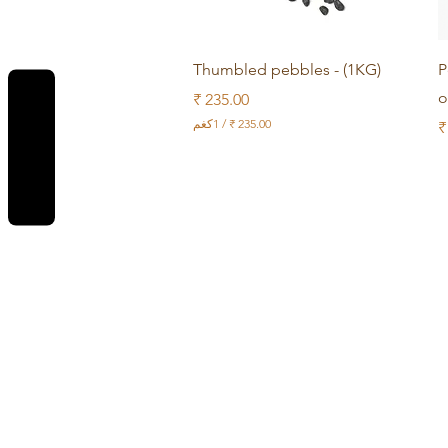
العرض السريع
Thumbled pebbles - (1KG)
P
o
السعر
REVIEWS
/
1كغم
يع
2
3
5
.
0
0
₹
ل
ك
ل
1
ك
ج
م