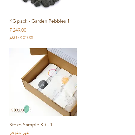
العرض السريع
1 KG pack - Garden Pebbles
السعر
/
1كغم
2
4
9
.
0
0
₹
ل
ك
ل
1
ك
ج
م
العرض السريع
Stozo Sample Kit - 1
غير متوفر