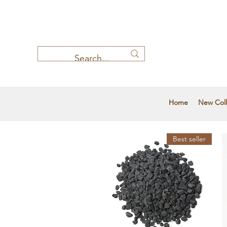
Home
New Coll
Best seller